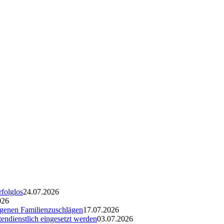
rfolglos
24.07.2026
026
ogenen Familienzuschlägen
17.07.2026
endienstlich eingesetzt werden
03.07.2026