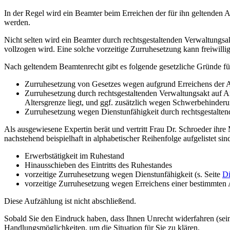
In der Regel wird ein Beamter beim Erreichen der für ihn geltenden 
werden.
Nicht selten wird ein Beamter durch rechtsgestaltenden Verwaltungsakt
vollzogen wird. Eine solche vorzeitige Zurruhesetzung kann freiwilli
Nach geltendem Beamtenrecht gibt es folgende gesetzliche Gründe für
Zurruhesetzung von Gesetzes wegen aufgrund Erreichens der A
Zurruhesetzung durch rechtsgestaltenden Verwaltungsakt auf An
Altersgrenze liegt, und ggf. zusätzlich wegen Schwerbehinder
Zurruhesetzung wegen Dienstunfähigkeit durch rechtsgestalte
Als ausgewiesene Expertin berät und vertritt Frau Dr. Schroeder ih
nachstehend beispielhaft in alphabetischer Reihenfolge aufgelistet sin
Erwerbstätigkeit im Ruhestand
Hinausschieben des Eintritts des Ruhestandes
vorzeitige Zurruhesetzung wegen Dienstunfähigkeit (s. Seite
Di
vorzeitige Zurruhesetzung wegen Erreichens einer bestimmten Al
Diese Aufzählung ist nicht abschließend.
Sobald Sie den Eindruck haben, dass Ihnen Unrecht widerfahren (sein) 
Handlungsmöglichkeiten, um die Situation für Sie zu klären.