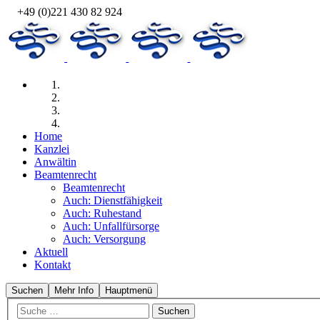
+49 (0)221 430 82 924
Home
Kanzlei
Anwältin
Beamtenrecht
Beamtenrecht
Auch: Dienst­fähig­keit
Auch: Ruhe­stand
Auch: Unfall­für­sorge
Auch: Versor­gung
Aktuell
Kontakt
Suchen
Mehr Info
Hauptmenü