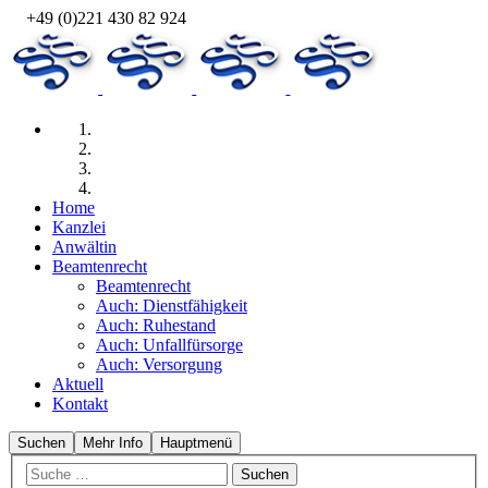
+49 (0)221 430 82 924
Home
Kanzlei
Anwältin
Beamtenrecht
Beamtenrecht
Auch: Dienst­fähig­keit
Auch: Ruhe­stand
Auch: Unfall­für­sorge
Auch: Versor­gung
Aktuell
Kontakt
Suchen
Mehr Info
Hauptmenü