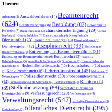
Themen
Beamtenrecht
Auswahlverfahren
(14)
Arbeitszeit
(5)
(624)
Besoldung
(87)
Bewährung in
Beamtenversorgung
(6)
charakterliche Eignung
(29)
Probezeit
(7)
Bezügemitteilung
(3)
Corona-
Corona-Infektion
(4)
Datenschutzrecht
(4)
Impfung
(3)
Dienstpflicht
(3)
Dienstunfall
(23)
Dienstunfallfürsorge
(13)
Dienstunfähigkeit
(5)
Disziplinarrecht
(99)
Dienstvergehen
(12)
Einstellung in
Entfernung aus Beamtenverhältnis
(31)
Beamtenverhältnis
(5)
Europarecht
(13)
Entlassung aus Beamtenverhältnis
(6)
finanzielle
Urlaubsabgeltung
(3)
gesundheitliche Eignung
(3)
Grundrechte
(3)
Hinausschieben des
Hochschulrecht
(15)
Hochschullehrerdienstrecht
(10)
Ruhestandes
(3)
Kanzlei
Lehrerdienstrecht
(45)
Konkurrentenstreit
(16)
(3)
Mehrarbeit
(3)
Polizeidienstrecht
(30)
Probebeamtenverhältnis
Nebentätigkeit
(4)
Richterrecht
(14)
Richterdienstrecht
(5)
Publikationen von Dr. Schroeder
(4)
Stellenbesetzung
(88)
(39)
Verbot der Führung der
Verfassungsrecht
(20)
Dienstgeschäfte
(9)
Verfassungstreue
(4)
Verwaltungsrecht
(547)
vorläufige Dienstenthebung
(3)
öffentliches Dienstrecht
(395)
Zurückstufung
(3)